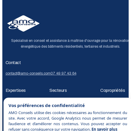
Spécialisé en conseil et assistance à maîtrise d'ouvrage pour la rénovation
énergétique des bâtiments résidentiels, tertiaires et industriels.
Contact
contact@amo-conseils.com
07 49 97 43 64
Expertises
Secteurs
Copropriétés
Audit énergétique
Décret
Copropriétés
Bailleurs
AMO rénovation
Vos préférences de confidentialité
tertiaire
Décret
sociaux
Collectivités
Foncières
énergétique
Audit
AMO Conseils utilise des cookies nécessaires au fonctionnement du
BACS
Bilan
et investisseurs
Immobilier
énergétique
site. Avec votre accord, Google Analytics nous permet de mesurer
carbone
Financement
commercial
Tertiaire et
copropriété
DTG
PP
l’audience et d’améliorer nos contenus. Vous pouvez accepter ou
rénovation
industrie
Qui sommes nou
refuser sans conséquence sur votre navigation.
En savoir plus