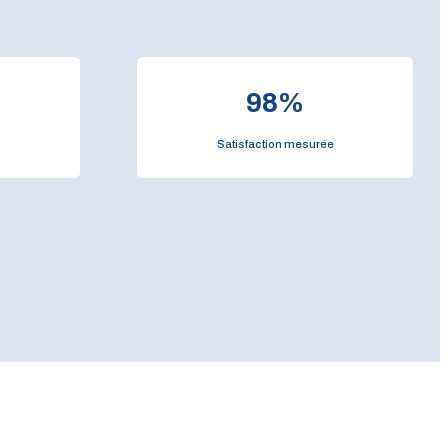
98
%
Satisfaction mesurée