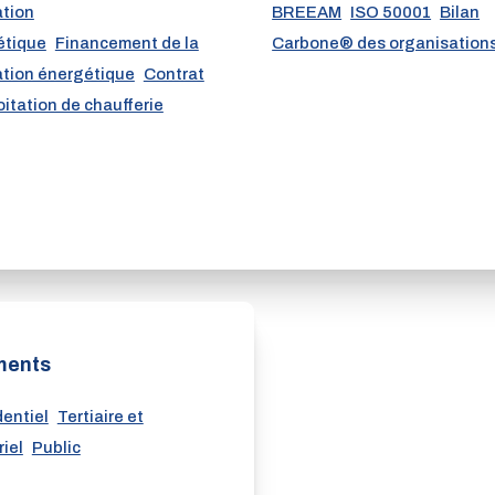
ation
BREEAM
ISO 50001
Bilan
étique
Financement de la
Carbone® des organisation
tion énergétique
Contrat
oitation de chaufferie
ments
entiel
Tertiaire et
riel
Public