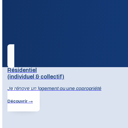
Résidentiel
(individuel & collectif)
Je rénove un logement ou une copropriété
Découvrir →
Un accompagnement adapté à v