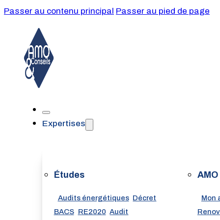
Passer au contenu principal
Passer au pied de page
Expertises
Études
AMO
Audits énergétiques
Décret
Mon 
BACS
RE2020
Audit
Renov