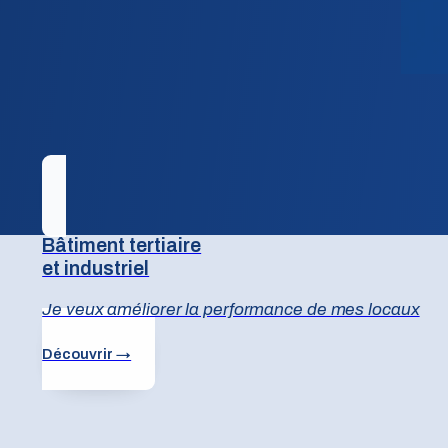
Bâtiment tertiaire
et industriel
Je veux améliorer la performance de mes locaux
Découvrir →
otre bâtiment