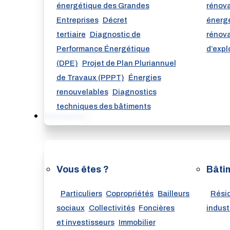
énergétique des Grandes
rénov
Entreprises
Décret
énerg
tertiaire
Diagnostic de
rénova
Performance Énergétique
d’expl
(DPE)
Projet de Plan Pluriannuel
de Travaux (PPPT)
Énergies
renouvelables
Diagnostics
techniques des bâtiments
Secteurs
Vous êtes ?
Bâti
Particuliers
Copropriétés
Bailleurs
Résid
sociaux
Collectivités
Foncières
indust
et investisseurs
Immobilier