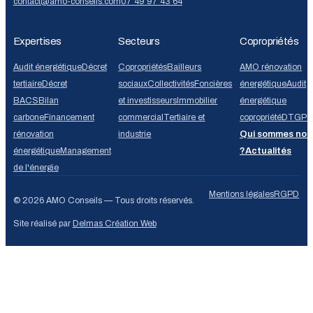
contact@amo-conseils.com
07 49 97 43 64
Expertises
Secteurs
Copropriétés
Audit énergétique
Décret
Copropriétés
Bailleurs
AMO rénovation
tertiaire
Décret
sociaux
Collectivités
Foncières
énergétique
Audit
BACS
Bilan
et investisseurs
Immobilier
énergétique
carbone
Financement
commercial
Tertiaire et
copropriété
DTG
PP
rénovation
industrie
Qui sommes nou
énergétique
Management
?
Actualités
de l'énergie
Mentions légales
RGPD
© 2026 AMO Conseils — Tous droits réservés.
Site réalisé par
Delmas Création Web