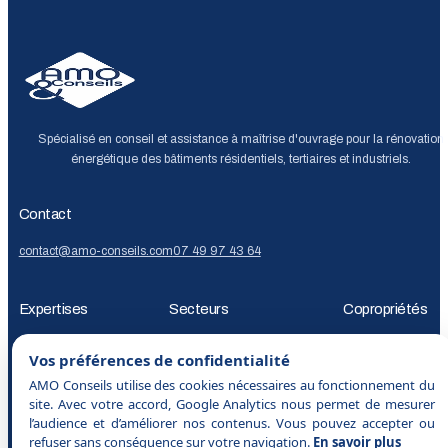
Spécialisé en conseil et assistance à maîtrise d'ouvrage pour la rénovation
énergétique des bâtiments résidentiels, tertiaires et industriels.
Contact
contact@amo-conseils.com
07 49 97 43 64
Expertises
Secteurs
Copropriétés
Audit énergétique
Décret
Copropriétés
Bailleurs
AMO rénovation
Vos préférences de confidentialité
tertiaire
Décret
sociaux
Collectivités
Foncières
énergétique
Audit
AMO Conseils utilise des cookies nécessaires au fonctionnement du
BACS
Bilan
et investisseurs
Immobilier
énergétique
site. Avec votre accord, Google Analytics nous permet de mesurer
carbone
Financement
commercial
Tertiaire et
copropriété
DTG
PP
l’audience et d’améliorer nos contenus. Vous pouvez accepter ou
rénovation
industrie
Qui sommes nou
refuser sans conséquence sur votre navigation.
En savoir plus