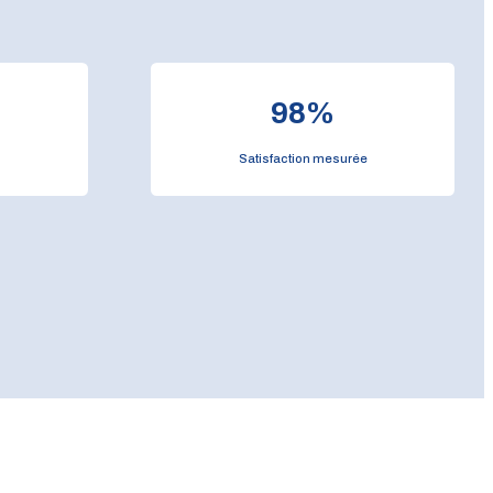
98
%
Satisfaction mesurée