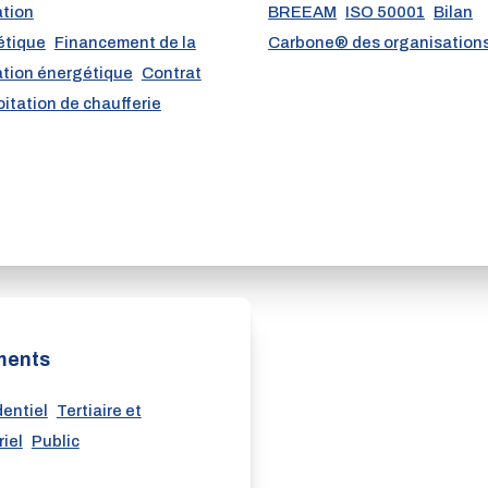
ation
BREEAM
ISO 50001
Bilan
étique
Financement de la
Carbone® des organisation
tion énergétique
Contrat
oitation de chaufferie
ments
entiel
Tertiaire et
riel
Public