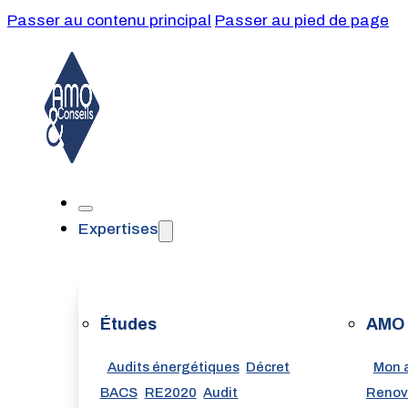
Passer au contenu principal
Passer au pied de page
Expertises
Études
AMO
Audits énergétiques
Décret
Mon 
BACS
RE2020
Audit
Renov