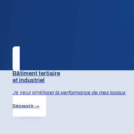
Bâtiment tertiaire
et industriel
Je veux améliorer la performance de mes locaux
Découvrir →
otre bâtiment