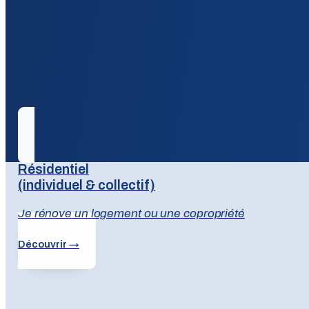
Résidentiel
(individuel & collectif)
Je rénove un logement ou une copropriété
Découvrir →
Un accompagnement adapté à v