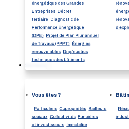
énergétique des Grandes
rénov
Entreprises
Décret
énerg
tertiaire
Diagnostic de
rénova
Performance Énergétique
d’expl
(DPE)
Projet de Plan Pluriannuel
de Travaux (PPPT)
Énergies
renouvelables
Diagnostics
techniques des bâtiments
Secteurs
Vous êtes ?
Bâti
Particuliers
Copropriétés
Bailleurs
Résid
sociaux
Collectivités
Foncières
indust
et investisseurs
Immobilier