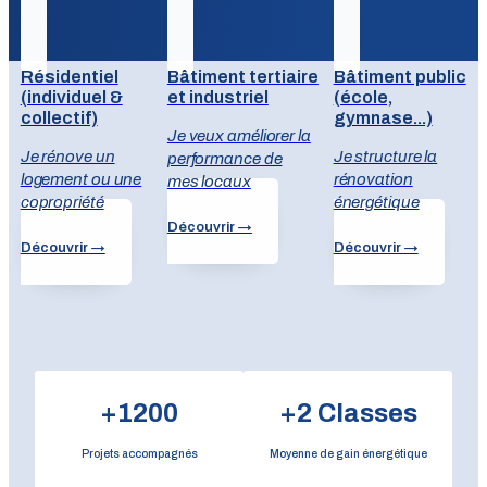
Résidentiel
Bâtiment tertiaire
Bâtiment public
(individuel &
et industriel
(école,
collectif)
gymnase...)
Je veux améliorer la
Un accompagnement adapté à votre bât
Je rénove un
Je structure la
performance de
logement ou une
rénovation
mes locaux
copropriété
énergétique
Découvrir →
Découvrir →
Découvrir →
+
1200
+
2
Classes
Projets accompagnés
Moyenne de gain énergétique