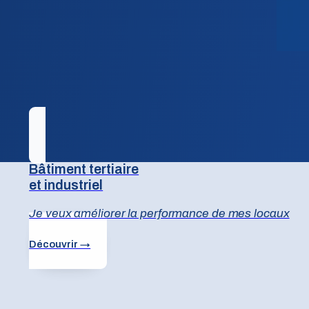
Bâtiment tertiaire
et industriel
Je veux améliorer la performance de mes locaux
Découvrir →
otre bâtiment