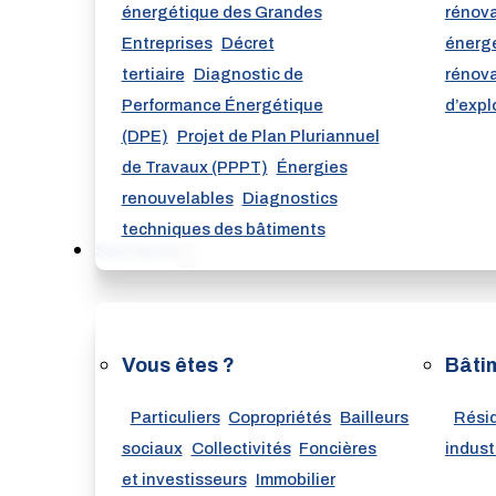
énergétique des Grandes
rénov
Entreprises
Décret
énerg
tertiaire
Diagnostic de
rénova
Performance Énergétique
d’expl
(DPE)
Projet de Plan Pluriannuel
de Travaux (PPPT)
Énergies
renouvelables
Diagnostics
techniques des bâtiments
Secteurs
Vous êtes ?
Bâti
Particuliers
Copropriétés
Bailleurs
Résid
sociaux
Collectivités
Foncières
indust
et investisseurs
Immobilier