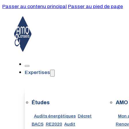
Passer au contenu principal
Passer au pied de page
Expertises
Études
AMO
Audits énergétiques
Décret
Mon 
BACS
RE2020
Audit
Renov