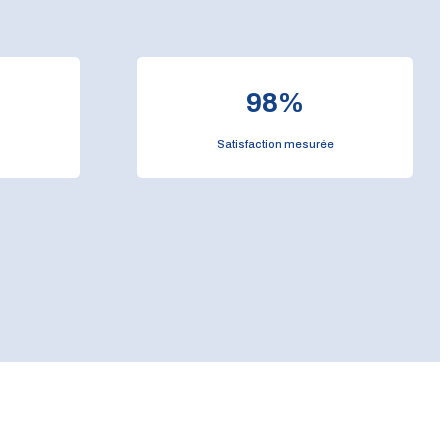
98
%
Satisfaction mesurée