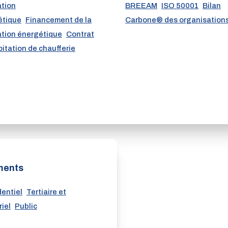
ation
BREEAM
ISO 50001
Bilan
étique
Financement de la
Carbone® des organisation
tion énergétique
Contrat
oitation de chaufferie
ments
entiel
Tertiaire et
riel
Public