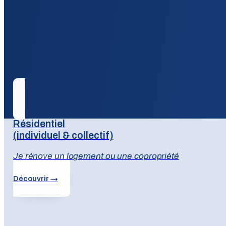
Résidentiel
(individuel & collectif)
Je rénove un logement ou une copropriété
Découvrir →
Un accompagnement adapté à v