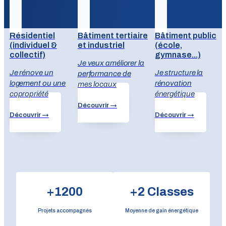
Résidentiel
Bâtiment tertiaire
Bâtiment public
(individuel &
et industriel
(école,
collectif)
gymnase...)
Je veux améliorer la
Un accompagnement adapté à votre bât
Je rénove un
Je structure la
performance de
logement ou une
rénovation
mes locaux
copropriété
énergétique
Découvrir →
Découvrir →
Découvrir →
+
1200
+
2
Classes
Projets accompagnés
Moyenne de gain énergétique