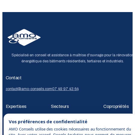
Spécialisé en conseil et assistance à maîtrise d'ouvrage pour la rénovation
énergétique des bâtiments résidentiels, tertiaires et industriels.
Contact
contact@amo-conseils.com
07 49 97 43 64
Expertises
Secteurs
Copropriétés
Audit énergétique
Décret
Copropriétés
Bailleurs
AMO rénovation
Vos préférences de confidentialité
tertiaire
Décret
sociaux
Collectivités
Foncières
énergétique
Audit
AMO Conseils utilise des cookies nécessaires au fonctionnement du
BACS
Bilan
et investisseurs
Immobilier
énergétique
site. Avec votre accord, Google Analytics nous permet de mesurer