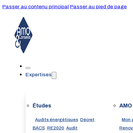
Passer au contenu principal
Passer au pied de page
Expertises
Études
AMO
Audits énergétiques
Décret
Mon 
BACS
RE2020
Audit
Renov