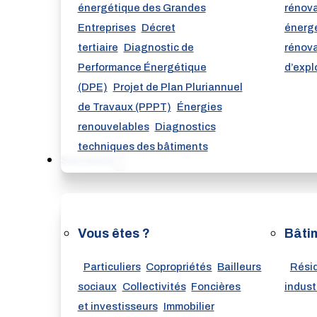
énergétique des Grandes
rénov
Entreprises
Décret
énerg
tertiaire
Diagnostic de
rénova
Performance Énergétique
d’expl
(DPE)
Projet de Plan Pluriannuel
de Travaux (PPPT)
Énergies
renouvelables
Diagnostics
techniques des bâtiments
Secteurs
Vous êtes ?
Bâti
Particuliers
Copropriétés
Bailleurs
Résid
sociaux
Collectivités
Foncières
indust
et investisseurs
Immobilier