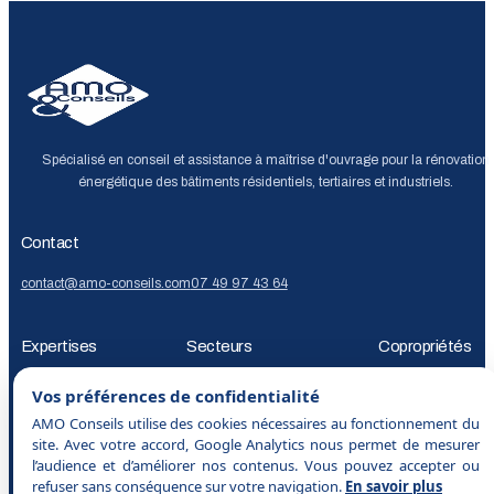
Spécialisé en conseil et assistance à maîtrise d'ouvrage pour la rénovation
énergétique des bâtiments résidentiels, tertiaires et industriels.
Contact
contact@amo-conseils.com
07 49 97 43 64
Expertises
Secteurs
Copropriétés
Audit énergétique
Décret
Copropriétés
Bailleurs
AMO rénovation
Vos préférences de confidentialité
tertiaire
Décret
sociaux
Collectivités
Foncières
énergétique
Audit
AMO Conseils utilise des cookies nécessaires au fonctionnement du
BACS
Bilan
et investisseurs
Immobilier
énergétique
site. Avec votre accord, Google Analytics nous permet de mesurer
l’audience et d’améliorer nos contenus. Vous pouvez accepter ou
carbone
Financement
commercial
Tertiaire et
copropriété
DTG
PP
refuser sans conséquence sur votre navigation.
En savoir plus
rénovation
industrie
Qui sommes nou